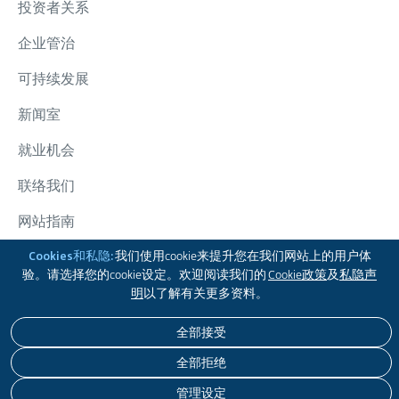
投资者关系
企业管治
可持续发展
新闻室
就业机会
联络我们
网站指南
太古集团
Cookies和私隐:
我们使用cookie来提升您在我们网站上的用户体
验。请选择您的cookie设定。欢迎阅读我们的
Cookie政策
及
私隐声
追踪我们
明
以了解有关更多资料。
全部接受
免责声明
私隐政策
COOKIE政策
无障碍浏览
全部拒绝
版权 © 2026 太古股份有限公司。本公司保留一切版权。
管理设定