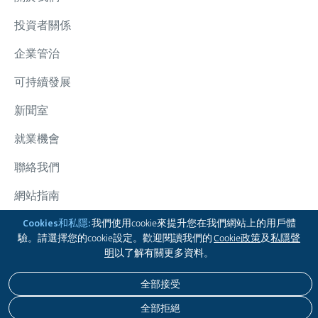
投資者關係
企業管治
可持續發展
新聞室
就業機會
聯絡我們
網站指南
太古集團
Cookies和私隱:
我們使用cookie來提升您在我們網站上的用戶體
驗。請選擇您的cookie設定。歡迎閱讀我們的
Cookie政策
及
私隱聲
關注我們
明
以了解有關更多資料。
全部接受
免責聲明
私隱政策
COOKIE政策
無障礙瀏覽
全部拒絕