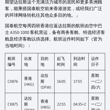
期望达拉斯这个充满活力城市的居民和更多美洲顾
客，能乘搭国泰航空前来香港游览，或经我们广泛
的环球网络转机往其他众多目的地。」
国泰航空每周四班香港往返达拉斯的航班由空中巴
士 A350-1000 客机营运，备有商务客舱、特选经济客
舱及经济客舱以供选择。航班运作时间如下（皆为
当地时间）：
航班
出发
目的
起飞
到达时
运作
编号
地
地
时间
间
日子
达拉
星期
香港
CX876
斯
16:05
17:55
一/二/
(HKG)
(DFW)
四/六
达拉
星期
香港
CX875
斯
22:55
04:35+2
一/二/
(HKG)