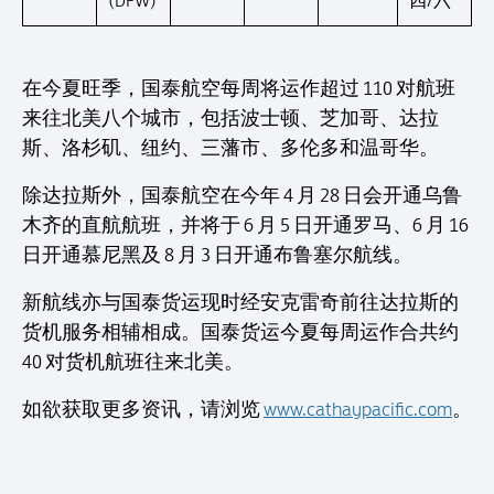
(DFW)
四/六
在今夏旺季，国泰航空每周将运作超过 110 对航班
来往北美八个城市，包括波士顿、芝加哥、达拉
斯、洛杉矶、纽约、三藩市、多伦多和温哥华。
除达拉斯外，国泰航空在今年 4 月 28 日会开通乌鲁
木齐的直航航班，并将于 6 月 5 日开通罗马、6 月 16
日开通慕尼黑及 8 月 3 日开通布鲁塞尔航线。
新航线亦与国泰货运现时经安克雷奇前往达拉斯的
货机服务相辅相成。国泰货运今夏每周运作合共约
40 对货机航班往来北美。
如欲获取更多资讯，请浏览
www.cathaypacific.com
。