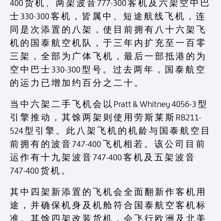
400 货 机 、 两 架 波 音 777-300 客 机 及 六 架 空 中 巴
士 330-300 客 机 ， 皆 属 中 、 短 途 航 线 飞 机 ， 连
同 是 次 添 置 的 八 架 ， 使 目 前 拥 有 八 十 六 架 飞
机 的 国 泰 航 空 机 队 ， 于 三 年 内 扩 充 至 一 百 零
三 架 ， 全 部 为 广 体 飞 机 ， 最 后 一 部 抵 港 的 为
空 中 巴 士 330-300 型 号 。 过 去 两 年 ， 国 泰 航 空
的 运 力 已 增 加 约 百 分 之 二 十 。
当 中 六 架 二 手 飞 机 会 以 Pratt & Whitney 4056-3 型
引 擎 推 动 ， 其 馀 两 架 则 使 用 劳 斯 莱 斯 RB211-
524 型 引 擎 。 此 八 架 飞 机 的 机 龄 与 国 泰 航 空 目
前 拥 有 的 波 音 747-400 飞 机 相 若 。 该 公 司 目 前
运 作 有 十 九 架 波 音 747-400 客 机 及 五 架 波 音
747-400 货 机 。
其 中 四 架 新 添 置 的 飞 机 会 全 面 翻 新 作 客 机 用
途 ， 并 确 保 机 身 及 机 舱 符 合 国 泰 航 空 客 机 标
准 。 其 馀 四 架 改 装 货 机 ， 会 飞 行 欧 洲 及 北 美