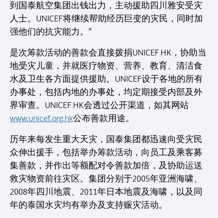
到国泰航空集团出钱出力，主动援助四川雅安受灾
人士。UNICEF将继续帮助经历巨变的灾民，同时加
强他们的抗灾能力。”
是次筹款活动的善款会直接拨捐UNICEF HK，协助当
地受灾儿童，并就医疗物资、营养、教育、清洁食
水及卫生各方面提供援助。UNICEF设于各地的所有
办事处，包括内地的办事处，均定期接受内部及外
界审查。UNICEF HK会透过公开渠道，如其网站
www.unicef.org.hk
公布善款用途。
历年来每发生重大天灾，国泰集团都迅速向受灾民
众伸出援手，包括举办筹款活动，向员工及乘客募
集善款，并作出等额配对令善款加倍，及协助运送
救灾物资前往灾区。集团分别于2005年亚洲海啸、
2008年四川地震、2011年日本地震及海啸，以及同
年的泰国水灾均有举办及支持赈灾活动。