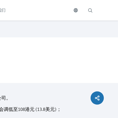
我们
公司。
至108港元 (13.8美元)；