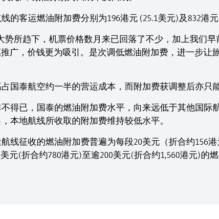
运燃油附加费分别为196港元 (25.1美元)及832港元(1
大势所趋下，机票价格数月来已回落了不少，加上我们早前
优惠推广，价钱更为吸引。是次调低燃油附加费，进一步让
高占国泰航空约一半的营运成本，而附加费获调整后亦只
非不得已，国泰的燃油附加费水平，向来远低于其他国际
出，本地航线所收取的附加费维持较低水平。
线征收的燃油附加费普遍为每段20美元（折合约156港元）
美元(折合约780港元)至逾200美元(折合约1,560港元