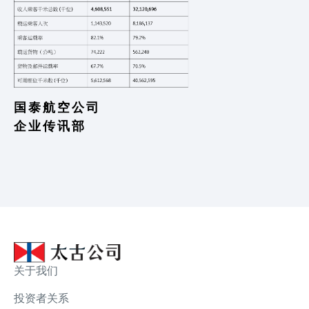
国 泰 航 空 公 司
企 业 传 讯 部
关于我们
投资者关系