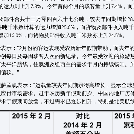
的运力则上升7.8%。今年首两个月的载客量上升7.4%，而
邮件合共十三万零四百六十七公吨，较去年同期增长28.8
件吨千米数计算的运力增加25.6%，而货物及邮件收入吨千
增加16.0%，而货物及邮件收入吨千米数亦上升24.5%。
表示：“2月份的客运表现受农历新年假期带动，而去年
屡创每日及每周载客人次的新纪录。今年最受欢迎的旅游
南太平洋航线，往澳洲及纽西兰的需求于月内持续畅旺。
偏软。”
萨孟凯表示：“运载量较去年同期录得高增长，显示全球空
以应付市场需求。赶于农历新年假期前夕、中国内地厂房休
求于假期间放缓，不过需求已逐步回升，特别是北美航线