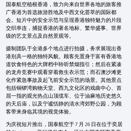
国泰航空植根香港，致力向来自世界各地的旅客推
广香港为首选旅游胜地及中西文化荟萃的国际都
会。短片中的安全示范与呈现香港独特魅力的片段
交织串连，捕捉香港的著名地标、繁华盛事、世界
级的艺文景点及自然景观等。
摄制团队于全港多个地点进行拍摄，务求展现出香
港别具一格的独特风貌。顾客先置身于富有香港地
道饮食特色的大牌档中聆听禁烟指引；然后在紧凑
的龙舟竞赛中观看穿着救生衣示范；而石澳沙滩更
化作紧急事故及起飞前安全示范的场景。其他景点
包括铜锣湾购物天堂、西九文化区的戏曲中心、首
屈一指的观光热点山顶缆车、位于油麻地历史悠久
的天后庙，以及宁谧恬静的清水湾郊野公园，为顾
客带来身临其境的视觉体验。
为庆祝短片推出，国泰航空于 7 月 26 日在位于奕居