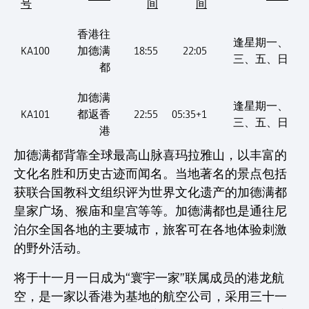
号
间
间
香港往
逢星期一、
KA100
加德满
18:55
22:05
三、五、日
都
加德满
逢星期一、
KA101
都返香
22:55
05:35+1
三、五、日
港
加德满都背靠全球最高山脉喜玛拉雅山，以丰富的
文化名胜和历史古迹而闻名。当地著名的景点包括
获联合国教科文组织评为世界文化遗产的加德满都
皇家广场、猴庙和皇宫等等。加德满都也是通往尼
泊尔全国各地的主要城市，旅客可在各地体验刺激
的野外活动。
将于十一月一日成为“寰宇一家”联属成员的港龙航
空，是一家以香港为基地的航空公司，采用三十一