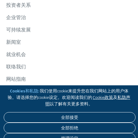
投资者关系
企业管治
可持续发展
新闻室
就业机会
联络我们
网站指南
太古集团
Cookies和私隐:
我们使用cookie来提升您在我们网站上的用户体
验。请选择您的cookie设定。欢迎阅读我们的
Cookie政策
及
私隐声
追踪我们
明
以了解有关更多资料。
全部接受
免责声明
私隐政策
COOKIE政策
无障碍浏览
全部拒绝
版权 © 2026 太古股份有限公司。本公司保留一切版权。