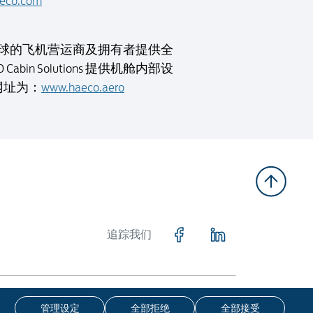
eco.com
) 为全球的飞机营运商及拥有者提供全
 Solutions 提供机舱内部设
网址为：
www.haeco.aero
追踪我们
留一切版权。
免责声明
私隐政策
COOKIE政策
无障碍浏览
管理设定
全部拒绝
全部接受