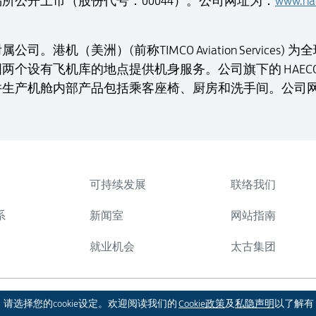
所公开上市（股份代号：00044）。公司网址为：
www.ha
。港机（美洲）(前称TIMCO Aviation Services
有飞机库的地点提供机身服务。公司旗下的 HAECO Cabin
并生产机舱内部产品包括乘客座椅、厨房和洗手间。公司
可持续发展
联络我们
系
新闻室
网站指南
就业机会
太古集团
版权 © 2026 太古股份有限公司。本公司保
。请选择您的cookie设定。欢迎阅读我们的
Cookie政策
及
私隐声明
以了解有