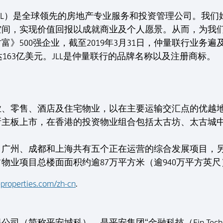
LL）是全球领先的房地产专业服务和投资管理公司。我
空间，实现价值回报以成就商业及个人愿景。从而，为我
》500强企业，截至2019年3月31日，仲量联行业务遍
度收入达163亿美元。JLL是仲量联行的品牌名称以及注册商标。
业、零售、酒店及住宅物业，以在主要运输交汇点的优越
所主板上市，在香港的投资物业组合包括太古坊、太古城
、广州、成都和上海共有五个正在运营的综合发展项目，
物业项目总楼面面积约逾87万平方米（逾940万平方英尺
properties.com/zh-cn
.
（简称平安城科），是平安集团“金融科技（Fin-Tech）、医