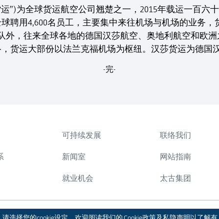
货运”)为全球货运航空公司翘楚之一，2015年载运一百
球聘用4,600名员工，主要集中来往机场与机场的业务，
机队外，往来全球各地的德国汉莎航空、奥地利航空和欧
络，货运大部份以法兰克福机场为枢纽。汉莎货运为德国
-完-
可持续发展
联络我们
系
新闻室
网站指南
就业机会
太古集团
版权 © 2026 太古股份有限公司。本公司保
。请选择您的cookie设定。欢迎阅读我们的
Cookie政策
及
私隐声明
以了解有