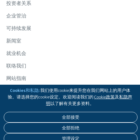
投资者关系
企业管治
可持续发展
新闻室
就业机会
联络我们
网站指南
太古集团
Cookies和私隐:
我们使用cookie来提升您在我们网站上的用户体
验。请选择您的cookie设定。欢迎阅读我们的
Cookie政策
及
私隐声
追踪我们
明
以了解有关更多资料。
全部接受
免责声明
私隐政策
COOKIE政策
无障碍浏览
全部拒绝
版权 © 2026 太古股份有限公司。本公司保留一切版权。
管理设定