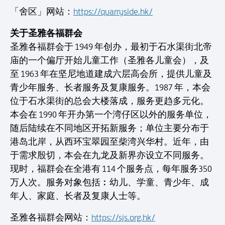
「舍区」网站：
https://quarryside.hk/
关于圣雅各福群会
圣雅各福群会于 1949 年创办，最初于石水渠街北帝
庙的一个偏厅开始儿童工作（圣雅各儿童会），及
至 1963 年在坚尼地道建成六层高会所，提供儿童及
青少年服务、长者服务及复康服务。1987 年，本会
位于石水渠街的总会大楼落成，服务更趋多元化。
本会在 1990 年开办第一个湾仔区以外的服务单位，
随后陆续在不同地区开拓新服务；单位主要分布于
港岛北岸，从西环宝翠园至柴湾兴华村。近年，由
于需求殷切，本会在九龙及新界亦设立不同服务。
现时，福群会在全港有 114 个服务点，每年服务350
万人次。服务对象包括︰幼儿、学童、青少年、成
年人、家庭、长者及复康人士等。
圣雅各福群会网站：
https://sjs.org.hk/