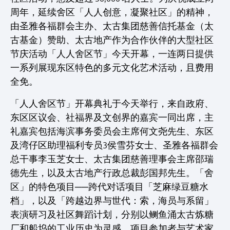
周年，延续舍区「人人创意，凝聚社区」的精神，
由圣雅各福群会主办、太古集团慈善信托基金（太
古基金）赞助、太古地产作为合作伙伴的大型社区
节庆活动「人人舍区节」今天开幕，一连两日提供
一系列展现东区特色的多元文化艺术活动，且费用
全免。
「人人舍区节」开幕典礼于今天举行，来自政府、
东区区议会、社福界及文创界的嘉宾一同出席，主
礼嘉宾包括海滨事务委员会主席何文尧先生、东区
及湾仔区助理福利专员3侯雪芬女士、圣雅各福群会
总干事李玉芝女士、太古集团慈善理事会主席邵瑞
德先生，以及太古地产行政总裁彭国邦先生。「舍
区」的特色项目──跨代对话项目「芝麻绿豆糖水
档」，以及「跨越边界与世代：索，海员与系留」
表演研习及社区舞蹈计划，分别以鲗鱼涌太古炼糖
厂和船坞的工业历史为灵感，项目参加者与艺术家