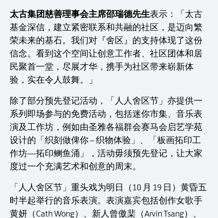
太古集团慈善理事会主席邵瑞德先生
表示：「太古
基金深信，建立紧密联系和共融的社区，是迈向繁
荣未来的基石。我们对『舍区』的支持体现了这份
信念。看到这个空间让创意工作者、社区团体和居
民聚首一堂，尽展才华，携手为社区带来崭新体
验，实在令人鼓舞。」
除了部分预先登记活动，「人人舍区节」亦提供一
系列即场参与的免费活动，包括迷你市集、音乐表
演及工作坊，例如由圣雅各福群会赛马会启艺学苑
设计的「织刻做俾你 – 织物体验」、「板画拓印工
作坊—拓印鲗鱼涌」，活动毋须预先登记，让大家
度过一个充满艺术和创意的周末。
「人人舍区节」重头戏为明日（10 月 19 日）黄昏五
时半起举行的音乐表演。表演嘉宾包括创作女歌手
黄妍（Cath Wong）、新人曾傲棐（Arvin Tsang）、