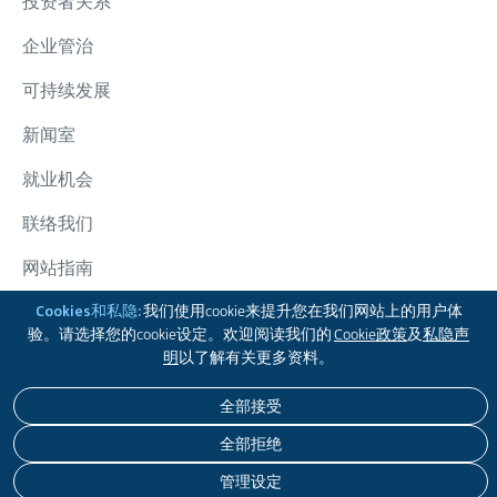
投资者关系
企业管治
可持续发展
新闻室
就业机会
联络我们
网站指南
太古集团
Cookies和私隐:
我们使用cookie来提升您在我们网站上的用户体
验。请选择您的cookie设定。欢迎阅读我们的
Cookie政策
及
私隐声
追踪我们
明
以了解有关更多资料。
全部接受
免责声明
私隐政策
COOKIE政策
无障碍浏览
全部拒绝
版权 © 2026 太古股份有限公司。本公司保留一切版权。
管理设定