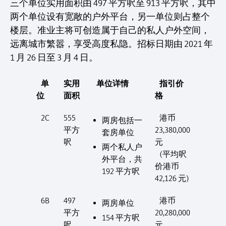
三个单位实用面积由 497 平方呎至 913 平方呎，其中
两个单位设有宽敞的户外平台，另一单位则占整个
楼层。准业主将可创造属于自己的私人户外空间，
远离城市繁嚣，享受高度私隐。招标日期由 2021 年
1 月 26 日至 3 月 4 日。
单
实用
单位详情
指引价
位
面积
格
2C
555
港币
两房包括一
平方
23,380,000
套房单位
呎
元
两个私人户
(平均呎
外平台，共
价港币
192 平方呎
42,126 元)
6B
497
港币
两房单位
平方
20,280,000
154 平方呎
呎
元