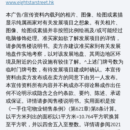
www.eightstarstreet.hk
本广告/宣传资料内载列的相片、图像、绘图或素描
显示纯属画家对有关发展项目之想象。有关相片、
图像、绘图或素描并非按照比例绘画及/或可能经过
电脑修饰处理。准买家如欲了解发展项目的详情，
请参阅售楼说明书。卖方亦建议准买家到有关发展
地盘作实地考察，以对该发展地盘、其周边地区环
境及附近的公共设施有较佳了解。^上述门牌号数为
临时门牌号数，有待发展项目建成时确认。本宣传
资料由卖方发布或在卖方的同意下由另一人发布。
本宣传资料所有内容并不构成亦不得诠释成作出任
何不论明示或隐含之合约条款、要约、陈述、承诺
或保证。详情请参阅售楼说明书。实用面积是按
《一手住宅物业销售条例》(第621章)第8条计算。
以平方米列出的面积以1平方米=10.764平方呎换算
至平方呎，并以四舍五入至整数。详情请参阅2021