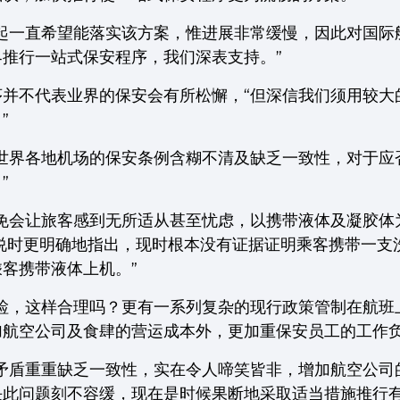
7年起一直希望能落实该方案，惟进展非常缓慢，因此对国
推行一站式保安程序，我们深表支持。”
序并不代表业界的保安会有所松懈，“但深信我们须用较大
”
，世界各地机场的保安条例含糊不清及缺乏一致性，对于应
”
免会让旅客感到无所适从甚至忧虑，以携带液体及凝胶体
ni于纽约发表演说时更明确地指出，现时根本没有证据证明乘客携
客携带液体上机。”
安检，这样合理吗？更有一系列复杂的现行政策管制在航班
航空公司及食肆的营运成本外，更加重保安员工的工作负
序矛盾重重缺乏一致性，实在令人啼笑皆非，增加航空公司
此问题刻不容缓，现在是时候果断地采取适当措施推行有