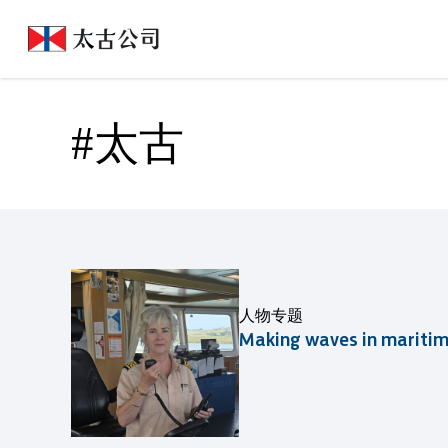
Related News | Swire Pacific Limited
#太古
#太古
人物专题
Making waves in mari