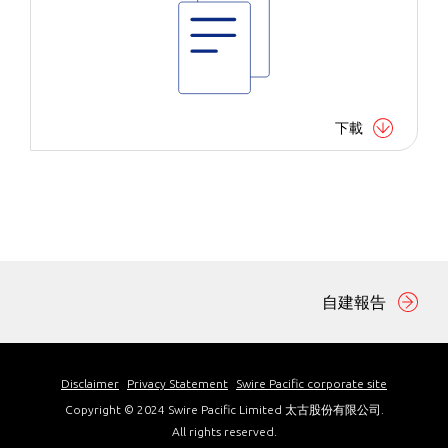
下載
自建報告
Disclaimer
Privacy Statement
Swire Pacific corporate site
Copyright © 2024 Swire Pacific Limited 太古股份有限公司.
All rights reserved.