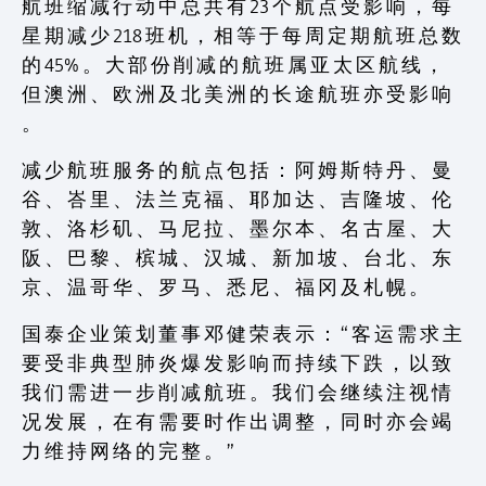
航 班 缩 减 行 动 中 总 共 有 23 个 航 点 受 影 响 ， 每
星 期 减 少 218 班 机 ， 相 等 于 每 周 定 期 航 班 总 数
的 45% 。 大 部 份 削 减 的 航 班 属 亚 太 区 航 线 ，
但 澳 洲 、 欧 洲 及 北 美 洲 的 长 途 航 班 亦 受 影 响
。
减 少 航 班 服 务 的 航 点 包 括 ： 阿 姆 斯 特 丹 、 曼
谷 、 峇 里 、 法 兰 克 福 、 耶 加 达 、 吉 隆 坡 、 伦
敦 、 洛 杉 矶 、 马 尼 拉 、 墨 尔 本 、 名 古 屋 、 大
阪 、 巴 黎 、 槟 城 、 汉 城 、 新 加 坡 、 台 北 、 东
京 、 温 哥 华 、 罗 马 、 悉 尼 、 福 冈 及 札 幌 。
国 泰 企 业 策 划 董 事 邓 健 荣 表 示 ： “ 客 运 需 求 主
要 受 非 典 型 肺 炎 爆 发 影 响 而 持 续 下 跌 ， 以 致
我 们 需 进 一 步 削 减 航 班 。 我 们 会 继 续 注 视 情
况 发 展 ， 在 有 需 要 时 作 出 调 整 ， 同 时 亦 会 竭
力 维 持 网 络 的 完 整 。 ”