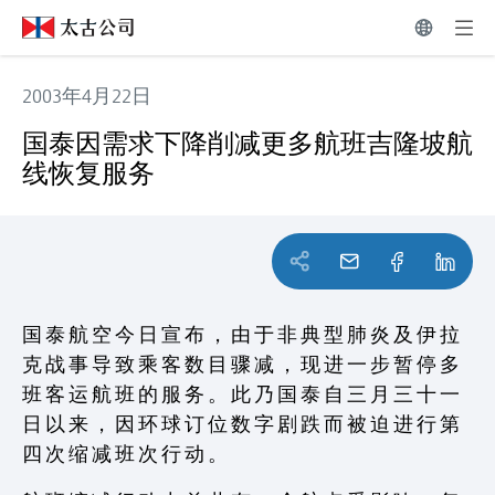
2003年4月22日
国泰因需求下降削减更多航班吉隆坡航线恢复服务
国泰因需求下降削减更多航班吉隆坡航
线恢复服务
国 泰 航 空 今 日 宣 布 ， 由 于 非 典 型 肺 炎 及 伊 拉
克 战 事 导 致 乘 客 数 目 骤 减 ， 现 进 一 步 暂 停 多
班 客 运 航 班 的 服 务 。 此 乃 国 泰 自 三 月 三 十 一
日 以 来 ， 因 环 球 订 位 数 字 剧 跌 而 被 迫 进 行 第
四 次 缩 减 班 次 行 动 。