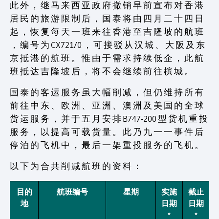
此 外 ， 继 马 来 西 亚 政 府 撤 销 早 前 宣 布 对 香 港
居 民 的 旅 游 限 制 后 ， 国 泰 将 由 四 月 二 十 四 日
起 ， 恢 复 每 天 一 班 来 往 香 港 至 吉 隆 坡 的 航 班
， 编 号 为 CX721/0 ， 可 接 驳 从 汉 城 、 大 阪 及 东
京 抵 港 的 航 班 。 惟 由 于 需 求 持 续 低 企 ， 此 航
班 抵 达 吉 隆 坡 后 ， 将 不 会 继 续 前 往 槟 城 。
国 泰 的 客 运 服 务 虽 大 幅 削 减 ， 但 仍 维 持 所 有
前 往 中 东 、 欧 洲 、 亚 洲 、 澳 洲 及 美 国 的 全 球
货 运 服 务 ， 并 于 五 月 安 排 B747-200 型 货 机 重 投
服 务 ， 以 提 高 可 载 货 量 。 此 乃 九 一 一 事 件 后
停 泊 的 飞 机 中 ， 最 后 一 架 重 投 服 务 的 飞 机 。
以 下 为 合 共 削 减 航 班 的 资 料 ：
目的
航班编号
星期
实施
截止
地
日期
日期
*
*