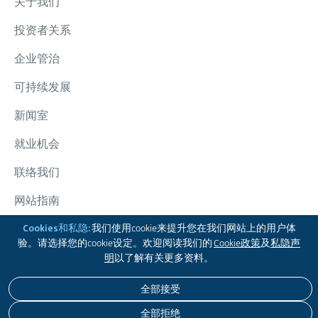
关于我们
投资者关系
企业管治
可持续发展
新闻室
就业机会
联络我们
网站指南
太古集团
Cookies和私隐:
我们使用cookie来提升您在我们网站上的用户体
验。请选择您的cookie设定。欢迎阅读我们的
Cookie政策
及
私隐声
追踪我们
明
以了解有关更多资料。
全部接受
免责声明
私隐政策
COOKIE政策
无障碍浏览
全部拒绝