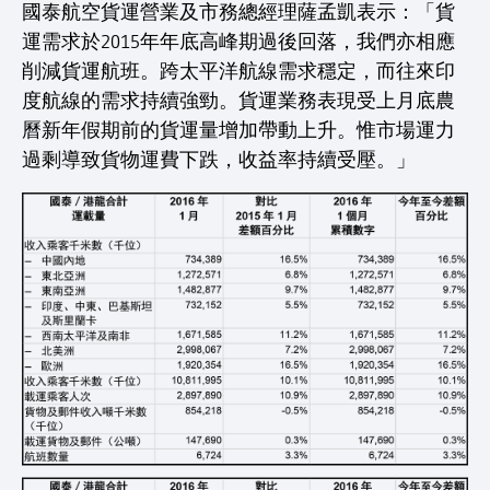
國泰航空貨運營業及市務總經理薩孟凱表示：「貨
運需求於2015年年底高峰期過後回落，我們亦相應
削減貨運航班。跨太平洋航線需求穩定，而往來印
度航線的需求持續強勁。貨運業務表現受上月底農
曆新年假期前的貨運量增加帶動上升。惟市場運力
過剩導致貨物運費下跌，收益率持續受壓。」