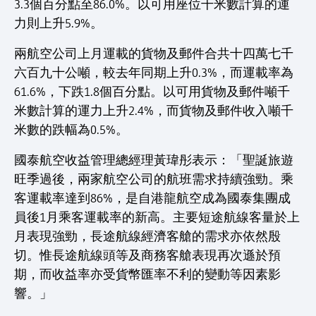
3.3個百分點至86.0%。以可用座位千米數計算的運
力則上升5.9%。
兩航空公司上月運載的貨物及郵件合共十四萬七千
六百九十公噸，較去年同期上升0.3%，而運載率為
61.6%，下跌1.8個百分點。以可用貨物及郵件噸千
米數計算的運力上升2.4%，而貨物及郵件收入噸千
米數的跌幅為0.5%。
國泰航空收益管理總經理黃瑋彤表示：「聖誕旅遊
旺季過後，兩家航空公司的航班需求持續強勁。乘
客運載率達到86%，是自港龍航空成為國泰集團成
員後1月乘客運載率的新高。主要短途航線客量於上
月表現強勁，長途航線經濟客艙的需求亦依然殷
切。惟長途航線頭等及商務客艙表現再次遜於預
期，而收益率亦受貨幣匯率不利的變動等因素影
響。」