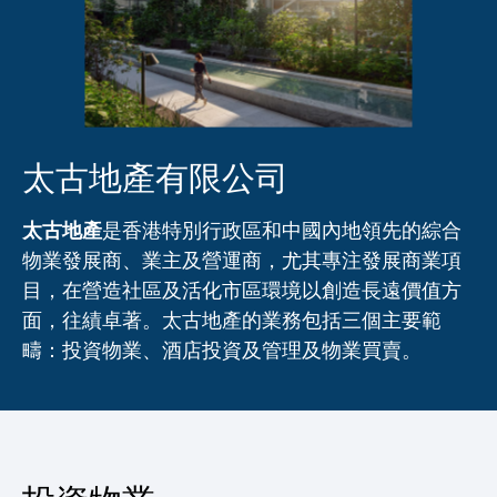
太古地產有限公司
太古地產有限公司
太古地產
是香港特別行政區和中國內地領先的綜合
物業發展商、業主及營運商，尤其專注發展商業項
目，在營造社區及活化市區環境以創造長遠價值方
面，往績卓著。太古地產的業務包括三個主要範
疇：投資物業、酒店投資及管理及物業買賣。