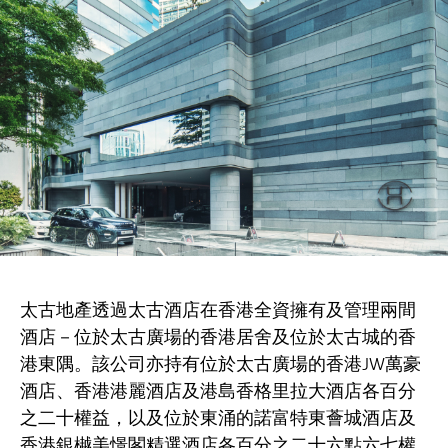
太古酒店
太古地產透過
在香港全資擁有及管理兩間
酒店－位於太古廣場的香港居舍及位於太古城的香
港東隅。該公司亦持有位於太古廣場的香港JW萬豪
酒店、香港港麗酒店及港島香格里拉大酒店各百分
之二十權益，以及位於東涌的諾富特東薈城酒店及
香港銀樾美憬閣精選酒店各百分之二十六點六七權