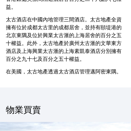
益。
太古酒店在中國內地管理三間酒店。太古地產全資
擁有位於成都太古里的成都居舍，並持有頤堤港的
北京東隅及位於興業太古滙的上海居舍的百分之五
十權益。此外，太古地產於廣州太古滙的文華東方
酒店及上海興業太古滙的上海素凱泰酒店分別擁有
百分之九十七及百分之五十權益。
在美國，太古地產透過太古酒店管理邁阿密東隅。
物業買賣
物業買賣