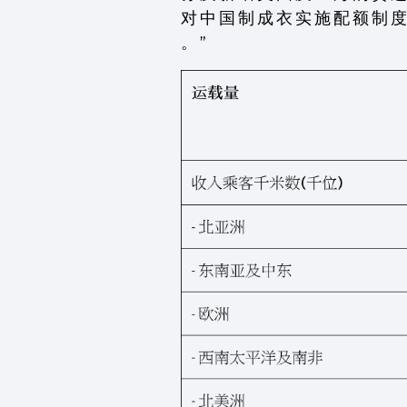
对 中 国 制 成 衣 实 施 配 额 制 度
。 ”