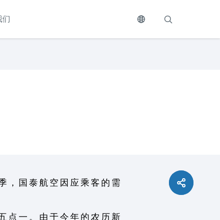
我们
 季 ， 国 泰 航 空 因 应 乘 客 的 需
 五 点 一 。 由 于 今 年 的 农 历 新