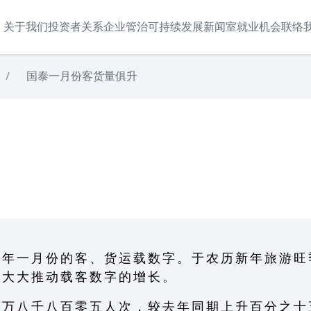
关于我们
投资者关系
企业管治
可持续发展
新闻室
就业机会
联络
/
国泰一月份客货量俱升
 年 一 月 份 的 客 、 货 运 载 数 字 。 于 农 历 新 年 旅 游 旺
， 大 大 推 动 载 客 数 字 的 增 长 。
 万 八 千 八 百 零 五 人 次 ， 较 去 年 同 期 上 升 百 分 之 十