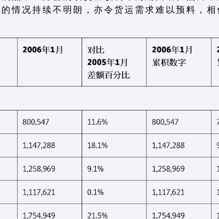
 的 情 况 持 续 不 明 朗 ， 亦 令 货 运 需 求 难 以 预 料 ， 相