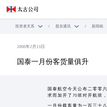
投资者关系
/
股东通讯
/
新闻稿
2006年2月13日
国泰一月份客货量俱升
国泰一月份客货量俱升
国 泰 航 空 今 天 公 布 二 零 零 六
求 而 加 开 了 70 班 对 开 航 班 
一 月 份 载 客 量 为 一 百 三 十 八