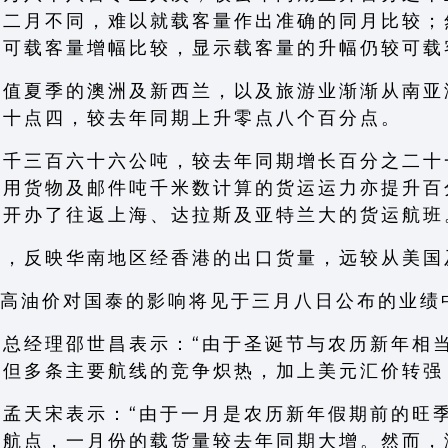
 二 月 不 同 ， 难 以 就 载 客 量 作 出 准 确 的 同 月 比 较 ；
 可 载 客 量 增 幅 比 较 ， 显 示 载 客 量 的 升 幅 仍 较 可 载
 值 夏 季 的 澳 洲 及 新 西 兰 ， 以 及 旅 游 业 渐 渐 从 南 亚
 十 点 四 ， 较 去 年 同 期 上 升 零 点 八 个 百 分 点 。
 千 三 百 六 十 六 公 吨 ， 较 去 年 同 期 增 长 百 分 之 二 十
 用 货 物 及 邮 件 吨 千 米 数 计 算 的 货 运 运 力 亦 提 升 百
 开 办 了 往 返 上 海 、 达 拉 斯 及 亚 特 兰 大 的 货 运 航 班
 ， 反 映 华 南 地 区 经 香 港 的 出 口 货 量 ， 远 较 从 美 国
年 高 油 价 对 国 泰 的 影 响 将 见 于 三 月 八 日 公 布 的 业 绩
 总 经 理 邵 世 昌 表 示 ： “ 由 于 圣 诞 节 与 农 历 新 年 相 
 但 多 条 主 要 航 线 的 竞 争 炽 热 ， 加 上 美 元 汇 价 转 强 
 孟 天 宋 表 示 ： “ 由 于 一 月 是 农 历 新 年 假 期 前 的 旺 
 航 点 ， 一 月 份 的 载 货 量 较 去 年 同 期 大 增 。 然 而 ，