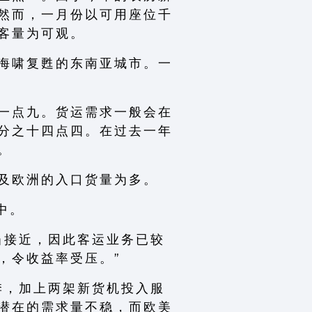
 然 而 ， 一 月 份 以 可 用 座 位 千
 客 量 为 可 观 。
 海 啸 复 甦 的 东 南 亚 城 市 。 一
 一 点 九 。 货 运 需 求 一 般 会 在
 分 之 十 四 点 四 。 在 过 去 一 年
 。
 及 欧 洲 的 入 口 货 量 为 多 。
 中 。
当 接 近 ， 因 此 客 运 业 务 已 较
， 令 收 益 率 受 压 。 ”
季 ， 加 上 两 架 新 货 机 投 入 服
 潜 在 的 需 求 量 不 稳 ， 而 欧 美