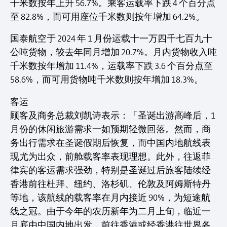
千米数按年上升 56.7%。乘客运载率下跌 4 个百分点
至 82.8%，而可用座位千米数则按年增加 64.2%。
国泰航空于 2024 年 1 月份运载十一万四千七百九十
公吨货物，较去年同月增加 20.7%。月内货物收入吨
千米数按年增加 11.4%，运载率下跌 3.6 个百分点至
58.6%，而可用货物吨千米数则按年增加 18.3%。
客运
顾客及商务总裁刘凯诗表示：「圣诞出游高峰后，1
月份的休闲旅游需求一如预期轻微回落。然而，商
务出行需求在圣诞假期后恢复，而中国内地航线表
现尤为出众，前舱载客率表现理想。此外，往返菲
律宾的客运需求强劲，特别是圣诞过后旅客陆续经
香港前往杜拜、纽约、洛杉矶、伦敦及阿姆斯特丹
等地，该航线的载客率在月内接近 90%，为短途航
线之冠。由于今年的农历新年为二月上旬，临近一
月底由中国内地出发，前往香港或经香港往世界各