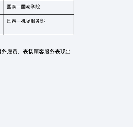
国泰—国泰学院
国泰—机场服务部
服务雇员、表扬顾客服务表现出