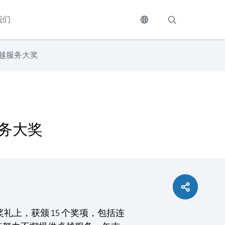
我们
卓越服务大奖
服务大奖
礼上，获颁 15 个奖项，包括连