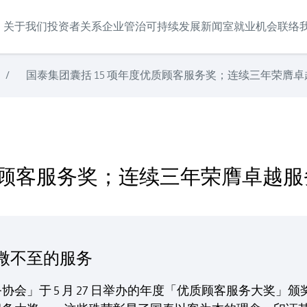
关于我们
投资者关系
企业管治
可持续发展
新闻室
就业机会
联络
/
国泰集团囊括 15 项年度优质顾客服务奖；连续三年荣膺
荣膺卓越服务大奖
优质顾客服务奖；连续三年荣膺卓越
微不至的服务
会」于 5 月 27 日举办的年度「优质顾客服务大奖」颁奖