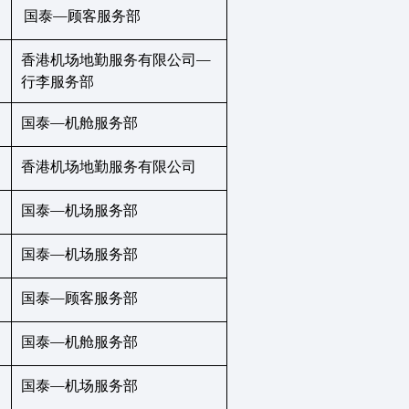
国泰—顾客服务部
香港机场地勤服务有限公司—
行李服务部
国泰—机舱服务部
香港机场地勤服务有限公司
国泰—机场服务部
国泰—机场服务部
国泰—顾客服务部
国泰—机舱服务部
国泰—机场服务部