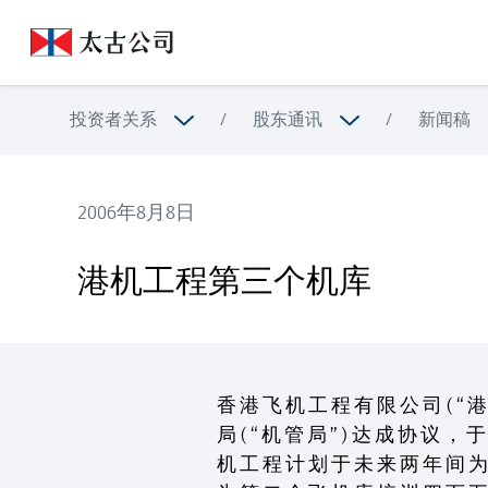
投资者关系
/
股东通讯
/
新闻稿
2006年8月8日
港机工程第三个机库
港机工程第三个机库
香 港 飞 机 工 程 有 限 公 司 ( “ 
局 ( “ 机 管 局 ” ) 达 成 协 议 
机 工 程 计 划 于 未 来 两 年 间 为