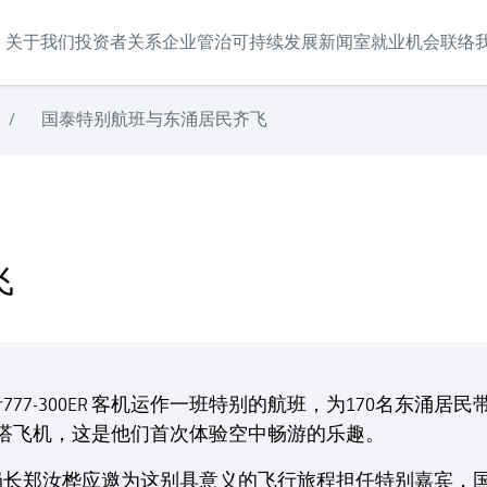
关于我们
投资者关系
企业管治
可持续发展
新闻室
就业机会
联络
/
国泰特别航班与东涌居民齐飞
飞
77-300ER 客机运作一班特别的航班，为170名东涌
乘搭飞机，这是他们首次体验空中畅游的乐趣。
局长郑汝桦应邀为这别具意义的飞行旅程担任特别嘉宾，