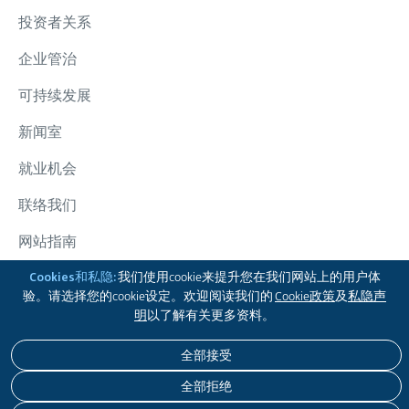
投资者关系
企业管治
可持续发展
新闻室
就业机会
联络我们
网站指南
太古集团
Cookies和私隐:
我们使用cookie来提升您在我们网站上的用户体
验。请选择您的cookie设定。欢迎阅读我们的
Cookie政策
及
私隐声
追踪我们
明
以了解有关更多资料。
全部接受
免责声明
私隐政策
COOKIE政策
无障碍浏览
全部拒绝
版权 © 2026 太古股份有限公司。本公司保留一切版权。