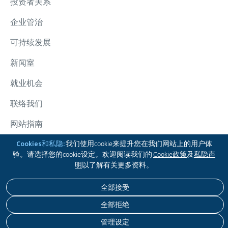
投资者关系
企业管治
可持续发展
新闻室
就业机会
联络我们
网站指南
Cookies和私隐:
我们使用cookie来提升您在我们网站上的用户体
太古集团
验。请选择您的cookie设定。欢迎阅读我们的
Cookie政策
及
私隐声
追踪我们
明
以了解有关更多资料。
全部接受
免责声明
私隐政策
COOKIE政策
无障碍浏览
全部拒绝
版权 © 2026 太古股份有限公司。本公司保留一切版权。
管理设定