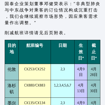
国 泰 企 业 策 划 董 事 邓 健 荣 表 示 ： “ 非 典 型 肺 炎
与 中 东 战 争 对 乘 客 的 订 位 情 况 构 成 沉 重 打 击
， 我 们 会 继 续 观 察 市 场 形 势 ， 因 应 乘 客 需 求
量 作 出 调 整 。 ”
削 减 航 班 详 情 请 见 后 页 附 表 。
目的
航班编号
日期
生
截
地
效
止
日*
日*
CX253/CX252
2,3
4月9
4月
伦敦
日
28日
CX880/CX883
1,2,3,4,5,6,7
4月
4月
洛杉
13日
30日
矶
CX135/CX134
2,3
4月9
4月
墨尔