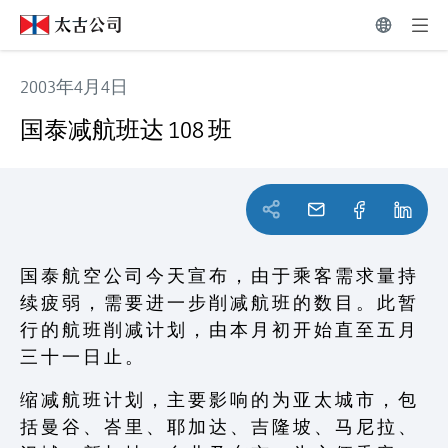
2003年4月4日
国泰减航班达 108 班
国泰减航班达 108 班
国 泰 航 空 公 司 今 天 宣 布 ， 由 于 乘 客 需 求 量 持
续 疲 弱 ， 需 要 进 一 步 削 减 航 班 的 数 目 。 此 暂
行 的 航 班 削 减 计 划 ， 由 本 月 初 开 始 直 至 五 月
三 十 一 日 止 。
缩 减 航 班 计 划 ， 主 要 影 响 的 为 亚 太 城 市 ， 包
括 曼 谷 、 峇 里 、 耶 加 达 、 吉 隆 坡 、 马 尼 拉 、