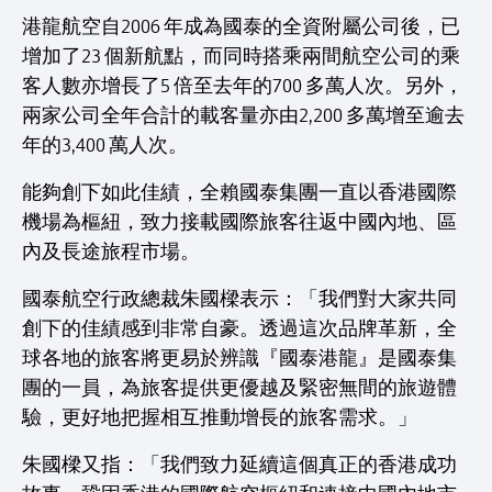
港龍航空自2006 年成為國泰的全資附屬公司後，已
增加了23 個新航點，而同時搭乘兩間航空公司的乘
客人數亦增長了5 倍至去年的700 多萬人次。另外，
兩家公司全年合計的載客量亦由2,200 多萬增至逾去
年的3,400 萬人次。
能夠創下如此佳績，全賴國泰集團一直以香港國際
機場為樞紐，致力接載國際旅客往返中國內地、區
內及長途旅程市場。
國泰航空行政總裁朱國樑表示：「我們對大家共同
創下的佳績感到非常自豪。透過這次品牌革新，全
球各地的旅客將更易於辨識『國泰港龍』是國泰集
團的一員，為旅客提供更優越及緊密無間的旅遊體
驗，更好地把握相互推動增長的旅客需求。」
朱國樑又指：「我們致力延續這個真正的香港成功