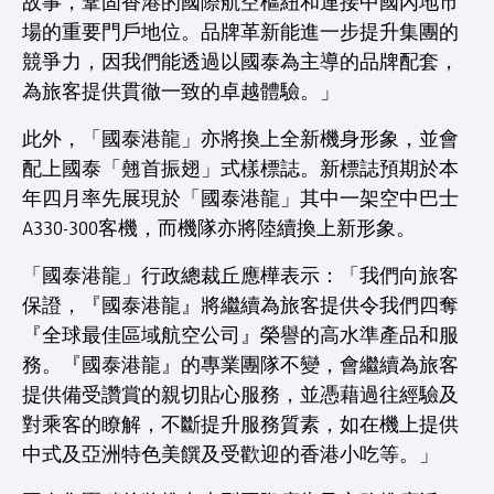
故事，鞏固香港的國際航空樞紐和連接中國內地市
場的重要門戶地位。品牌革新能進一步提升集團的
競爭力，因我們能透過以國泰為主導的品牌配套，
為旅客提供貫徹一致的卓越體驗。」
此外，「國泰港龍」亦將換上全新機身形象，並會
配上國泰「翹首振翅」式樣標誌。新標誌預期於本
年四月率先展現於「國泰港龍」其中一架空中巴士
A330-300客機，而機隊亦將陸續換上新形象。
「國泰港龍」行政總裁丘應樺表示：「我們向旅客
保證，『國泰港龍』將繼續為旅客提供令我們四奪
『全球最佳區域航空公司』榮譽的高水準產品和服
務。『國泰港龍』的專業團隊不變，會繼續為旅客
提供備受讚賞的親切貼心服務，並憑藉過往經驗及
對乘客的瞭解，不斷提升服務質素，如在機上提供
中式及亞洲特色美饌及受歡迎的香港小吃等。」