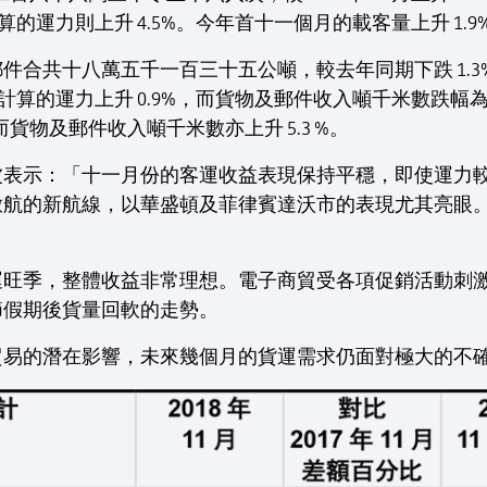
算的運力則上升 4.5%。今年首十一個月的載客量上升 1.9%
合共十八萬五千一百三十五公噸，較去年同期下跌 1.3%，
數計算的運力上升 0.9%，而貨物及郵件收入噸千米數跌幅為
%，而貨物及郵件收入噸千米數亦上升 5.3 %。
波表示：「十一月份的客運收益表現保持平穩，即使運力
啟航的新航線，以華盛頓及菲律賓達沃市的表現尤其亮眼
運旺季，整體收益非常理想。電子商貿受各項促銷活動刺
節假期後貨量回軟的走勢。
貿易的潛在影響，未來幾個月的貨運需求仍面對極大的不