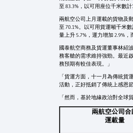
至 83.3%，以可用座位千米數計
兩航空公司上月運載的貨物及郵件
至 70.1%。以可用貨運噸千米
量上升 5.7%，運力增加 2.9
國泰航空商務及貨運董事林紹
務客艙的需求維持強勁。最近
務預期有較佳表現。」
「貨運方面，十一月為傳統貨
活動，正好抵銷了傳統上感恩
「然而，基於地緣政治對全球