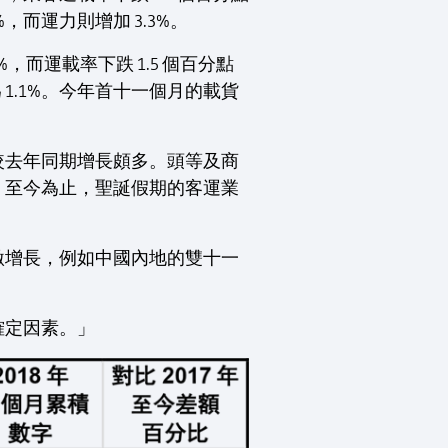
，而運力則增加 3.3%。
而運載率下跌 1.5 個百分點
 1.1%。今年首十一個月的載貨
較去年同期增長頗多。頭等及商
。至今為止，聖誕假期的客運業
激增長，例如中國內地的雙十一
確定因素。」