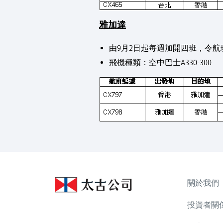
雅加達
由9月2日起每週加開四班，令航
飛機種類：空中巴士A330-300
關於我們
投資者關