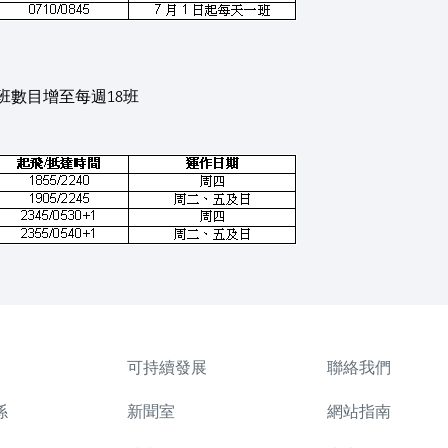
班數目增至每週18班
可持續發展
聯絡我們
係
新聞室
網站指南