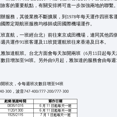
閒旅客的重要航點，有關安排將可進一步加強兩地的聯繫
場開辦服務，其後業務不斷擴展，到1978年每天運作四班
的國際定期航班服務均移師成田國際機場運作。
五班直航，一班經台北）前往東京成田機場，連同其他四
週共運作91班客運及11班貨運航班往來香港及日本。
雅加達航班。台北方面會每天加開兩班（6月11日起每天
數目增加至94班。另外由9月起，雅加達的服務會由每週1
加開班次，令每週班次數目增至94班
00，波音747-400/777-200/777-300