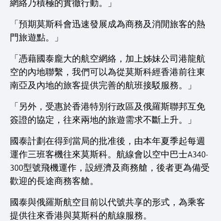
網絡乃積極的實徹行動。」
「預期莫斯科會迅速發展成為商務及消閒旅客的熱
門旅遊點。」
「憑藉國泰龐大的航空網絡，加上姊妹公司港龍航
空的內地聯繫，我們可以為從莫斯科經香港前往東
南亞及內地的旅客提供完善的航班接駁服務。」
「另外，受惠於香港特別行政區及俄羅斯聯邦互免
簽證的協定，往來兩地的旅遊需求不斷上升。」
國泰計劃在得到當局的批准後，由本年夏季起每週
運作三班客機往來莫斯科。航線會以空中巴士A340-
300型號飛機運作，設經濟及商務艙，後者更為備受
歡迎的長途商務客艙。
國泰與俄羅斯航空目前以代號共享的形式，為乘客
提供往來香港與莫斯科的航線服務。