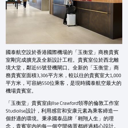
國泰航空設於香港國際機場的「玉衡堂」商務貴賓
室剛完成擴充及全新設計工程。貴賓室位於西北離
境大堂，鄰近65號登機閘口。全新的「玉衡堂」商
務貴賓室面積3,306平方米，較以往的貴賓室大1,000
平方米，可容納550位乘客，是現時國泰航空最大的
機場貴賓室。
「玉衡堂」貴賓室由Ilse Crawford領導的倫敦工作室
Studioilse設計，利用感官和安康元素為乘客締造一
個舒適的環境。秉承國泰品牌「翱翔人生」的理
念，貴賓室內的每一個空間佈置都經過精心設計。