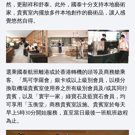
然，更顯祥和舒泰。此外，國泰十分支持本地藝術
家，貴賓室內擺放多件本地創作的藝術品，讓人感
覺悠然自得。
選乘國泰航班離港或於香港轉機的頭等及商務艙乘
客、「馬可孛羅會」銀卡或以上級別會員，以積分
換取機場貴賓室使用券之所有級別會員及/或其同行
貴賓，以及「寰宇一家」綠寶石及藍寶石會員，均
可享用「玉衡堂」商務貴賓室設施。貴賓室於每天
早上5時30分開始服務，直至當日最後一班航班啟程
為止。