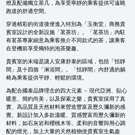
燈及配備獨立茶几，為享受寧靜的乘客提供可遠眺
跑道的舒適空間。
穿過精彩的街道後便進入特別為「玉衡堂」商務貴
賓室設計的全新設施「茗茶坊」。「茗茶坊」內駐
有茗茶專家細意為乘客推介不同款式的茶，讓乘客
在登機前享受獨特的泡茶樂趣。
貴賓室的末端是讓人安康舒泰的區域，包括「恬靜
間」及十四個「淋浴間」。「恬靜間」內舒適的躺
椅為乘客提供平靜、輕鬆的環境。
為配合國泰品牌理念的四大元素 － 現代亞洲、貼心
暖意、簡約尚美，以及探索之樂，貴賓室採用了真
實、高品質及天然材料來營造豐富及歷久彌新的感
覺。新設計加入多款溫暖、質感豐富而歷久彌新的
材料，如石灰岩和櫻桃木等。柔和的音響與用心調
配的燈光，加上大量的天然植物使貴賓室生氣盎