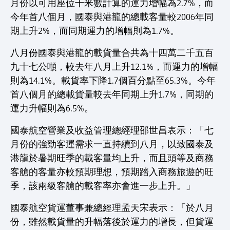
月份以可用座位千米數計算的運力增幅為2.7%，而
今年首八個月，國泰與港龍的總載客量較2006年同
期上升2%，而同期運力的增幅則為1.7%。
八月份國泰與港龍的載貨量合共為十四萬二千五百
九十七公噸，較去年八月上升12.1%，而運力的增幅
則為14.1%。載貨率下降1.7個百分點至65.3%。今年
首八個月的總載貨量較去年同期上升1.7%，同期的
運力升幅則為6.5%。
國泰航空營業及收益管理總經理邵世昌表示：「七
月份的強勁客運需求一直持續到八月，以致國泰及
港龍於暑期旺季的載客量均上升，而且頭等及商務
客艙的客量亦較預期理想，預期踏入商務旅遊的旺
季，該兩級客艙的載客率亦會進一步上升。」
國泰航空貨運董事兼總經理孟天宋表示：「於八月
份，雖然載貨量的升幅落後於運力的增長，但貨運