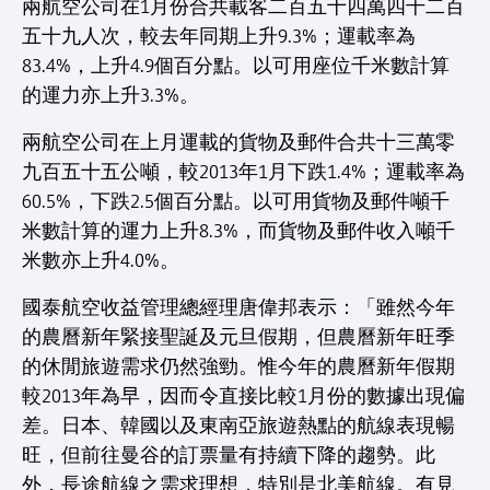
兩航空公司在1月份合共載客二百五十四萬四千二百
五十九人次，較去年同期上升9.3%；運載率為
83.4%，上升4.9個百分點。以可用座位千米數計算
的運力亦上升3.3%。
兩航空公司在上月運載的貨物及郵件合共十三萬零
九百五十五公噸，較2013年1月下跌1.4%；運載率為
60.5%，下跌2.5個百分點。以可用貨物及郵件噸千
米數計算的運力上升8.3%，而貨物及郵件收入噸千
米數亦上升4.0%。
國泰航空收益管理總經理唐偉邦表示：「雖然今年
的農曆新年緊接聖誕及元旦假期，但農曆新年旺季
的休閒旅遊需求仍然強勁。惟今年的農曆新年假期
較2013年為早，因而令直接比較1月份的數據出現偏
差。日本、韓國以及東南亞旅遊熱點的航線表現暢
旺，但前往曼谷的訂票量有持續下降的趨勢。此
外，長途航線之需求理想，特別是北美航線。有見