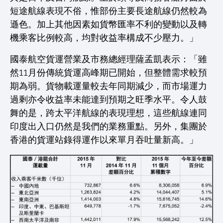
短途航線表現不俗，惟部份主要長途航線仍然較為
遜色。加上其他因素如貨幣匯率不利的變動以及轉
機乘客比例較高，均對收益率構成不少壓力。」
國泰航空貨運營業及市務總經理薩孟凱表示：「雖
然11月份傳統貨運高峰期已開始，但整體需求較預
期為弱。貨物載運量較去年同期減少，而市場運力
過剩亦令收益率未能達到預期之旺季水平。令人鼓
舞的是，跨太平洋航線的表現理想，這些航線連同
印度出入口仍然是我們的業務重點。另外，集團於
香港的貨運站錄得運作以來單月吞吐量新高。」