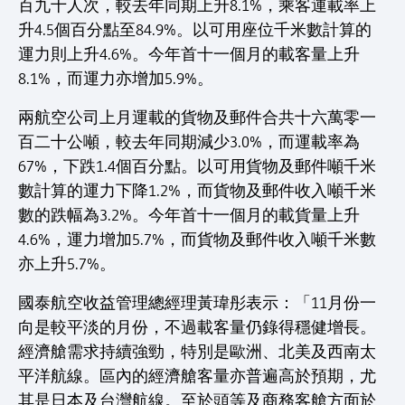
百九十人次，較去年同期上升8.1%，乘客運載率上
升4.5個百分點至84.9%。以可用座位千米數計算的
運力則上升4.6%。今年首十一個月的載客量上升
8.1%，而運力亦增加5.9%。
兩航空公司上月運載的貨物及郵件合共十六萬零一
百二十公噸，較去年同期減少3.0%，而運載率為
67%，下跌1.4個百分點。以可用貨物及郵件噸千米
數計算的運力下降1.2%，而貨物及郵件收入噸千米
數的跌幅為3.2%。今年首十一個月的載貨量上升
4.6%，運力增加5.7%，而貨物及郵件收入噸千米數
亦上升5.7%。
國泰航空收益管理總經理黃瑋彤表示：「11月份一
向是較平淡的月份，不過載客量仍錄得穩健增長。
經濟艙需求持續強勁，特別是歐洲、北美及西南太
平洋航線。區內的經濟艙客量亦普遍高於預期，尤
其是日本及台灣航線。至於頭等及商務客艙方面於