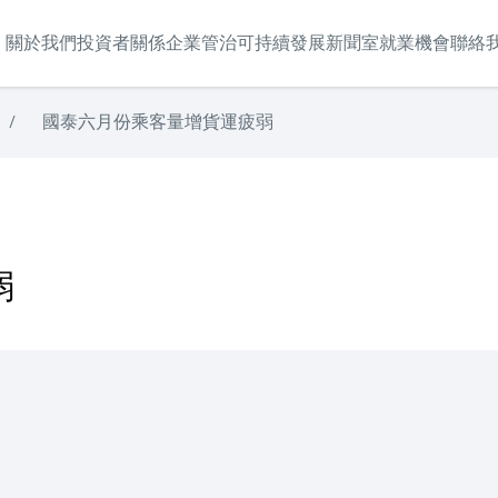
關於我們
投資者關係
企業管治
可持續發展
新聞室
就業機會
聯絡
/
國泰六月份乘客量增貨運疲弱
弱