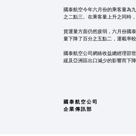
國泰航空今年六月份的乘客量為
之二點三。在乘客量上升之同時
貨運量方面仍然疲弱，六月份國
量下降了百分之五點二，運載率
國泰航空公司網絡收益總經理邵世
緩及亞洲區出口減少的影響而下
國 泰 航 空 公 司
企 業 傳 訊 部