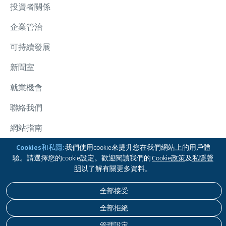
投資者關係
企業管治
可持續發展
新聞室
就業機會
聯絡我們
網站指南
Cookies和私隱:
我們使用cookie來提升您在我們網站上的用戶體
太古集團
驗。請選擇您的cookie設定。歡迎閱讀我們的
Cookie政策
及
私隱聲
關注我們
明
以了解有關更多資料。
全部接受
免責聲明
私隱政策
COOKIE政策
無障礙瀏覽
全部拒絕
版權 © 2026 太古股份有限公司。本公司保留一切版權。
管理設定