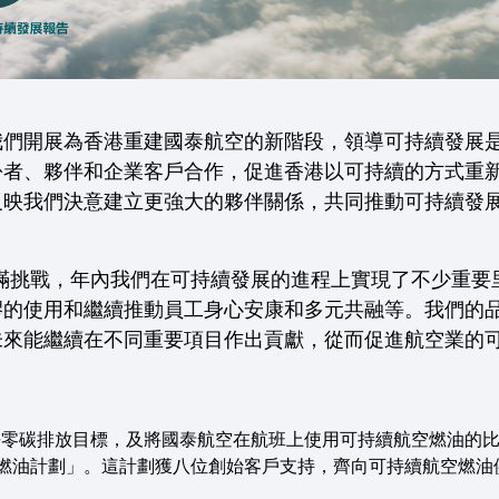
我們開展為香港重建國泰航空的新階段，領導可持續發展
份者、夥伴和企業客戶合作，促進香港以可持續的方式重
反映我們決意建立更強大的夥伴關係，共同推動可持續發
環境充滿挑戰，年內我們在可持續發展的進程上實現了不少重
膠的使用和繼續推動員工身心安康和多元共融等。我們的
未來能繼續在不同重要項目作出貢獻，從而促進航空業的
 年淨零碳排放目標，及將國泰航空在航班上使用可持續航空燃油的比例在
燃油計劃」。這計劃獲八位創始客戶支持，齊向可持續航空燃油