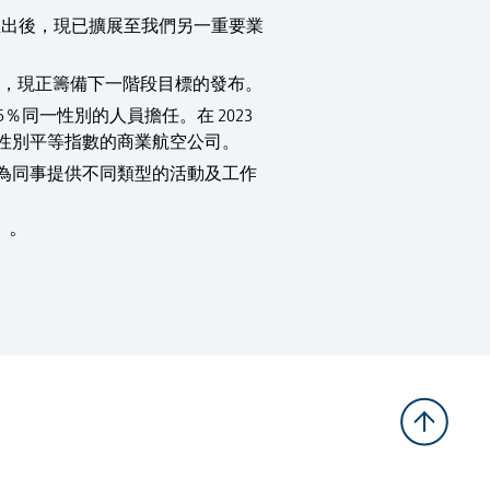
次推出後，現已擴展至我們另一重要業
56%，現正籌備下一階段目標的發布。
5％同一性別的人員擔任。在 2023
年彭博性別平等指數的商業航空公司。
為同事提供不同類型的活動及工作
》。