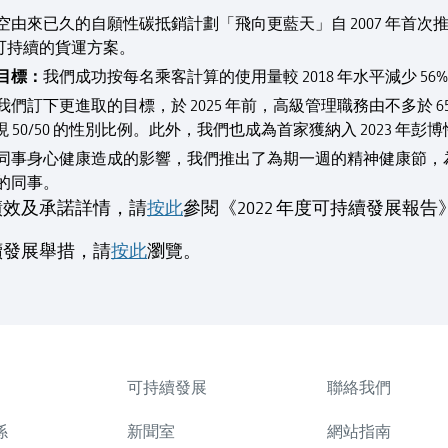
空由來已久的自願性碳抵銷計劃「飛向更藍天」自 2007 年首
更可持續的貨運方案。
目標：
我們成功按每名乘客計算的使用量較 2018 年水平減少 
我們訂下更進取的目標，於 2025 年前，高級管理職務由不多於 6
現 50/50 的性別比例。此外，我們也成為首家獲納入 2023 
同事身心健康造成的影響，我們推出了為期一週的精神健康節，
的同事。
績效及承諾詳情，請
按此
參閱《2022 年度可持續發展報告
續發展舉措，請
按此
瀏覽。
可持續發展
聯絡我們
係
新聞室
網站指南