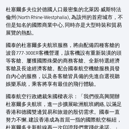
杜塞爾多夫位於德國人口最密集的北萊因-威斯特法
倫州(North Rhine-Westphalia), 為該州的首府城市，不
但是知名的國際商業中心, 同時亦是大型時裝和貿易
展覽的熱點。
國泰的杜塞爾多夫航班服務，將由配備四種客艙的
波音777-300ER客機營運，該客機設有重新裝潢的頭
等客艙、屢獲國際殊榮的商務客艙、全新特選經濟
客艙及長途經濟客艙。配合國泰航空機艙服務員發
自內心的服務，以及各客艙皆具備的先進自選視聽
娛樂系統，乘客將享有最佳的飛行體驗。
國泰航空行政總裁朱國樑表示：「我們很高興開辦
杜塞爾多夫航班，進一步擴展歐洲航班網絡, 以滿足
香港和德國雙邊貿易和旅遊的殷切需求。國泰一直
努力不懈, 建設香港成為首屈一指的國際航空樞紐，
杜塞爾多夫新航線再一次印證我們實踐此承諾。」