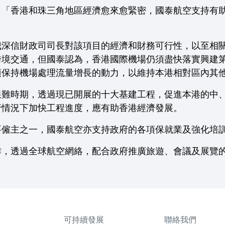
：「香港和珠三角地區經濟愈來愈緊密，國泰航空支持有
我深信財政司司長對該項目的經濟和財務可行性，以至相
跨境交通，但國泰認為，香港國際機場仍須盡快落實興建
須保持機場處理流量增長的動力，以維持本港相對區內其
艱難時期，透過現已開展的十大基建工程，促進本港的中
行情況下加快工程進度，應有助香港經濟發展。
要僱主之一，國泰航空亦支持政府的各項保就業及強化培
作，透過全球航空網絡，配合政府推廣旅遊、會議及展覽
可持續發展
聯絡我們