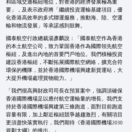
和區域交通樞紐地位，對香港的經濟發展極為重
要」，及表示政府將「繼續投資運輸基建項目，優
化香港高效率的多式聯運服務，推動海、陸、空運
輸和物流發展」等承諾感到鼓舞。
國泰航空行政總裁湯彥麟說：「國泰航空作為香港
的本土航空公司，致力鞏固香港作為國際領先航空
樞紐，及進出內地的首要門戶地位。我們積極投資
建設香港樞紐，不斷拓展國際航空網絡，擴充合符
環保的機隊，並於香港國際機場興建新貨運站，大
大提升機場處理貨物能力。」
「我們很高興財政司司長在預算案中，強調須確保
香港國際機場足以應付航空運輸量的增長。我們支
持於香港國際機場興建第三條跑道，面對目前跑道
容量有限，加上鄰近樞紐競爭越趨激烈，有關項目
更須盡快落實執行，我們期待《香港國際機場2030
規劃大綱》的推出。」