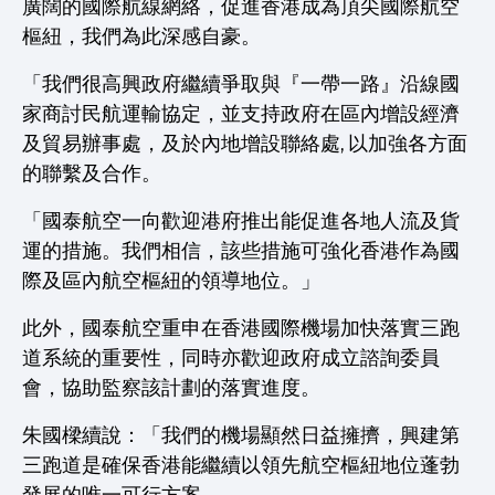
廣闊的國際航線網絡，促進香港成為頂尖國際航空
樞紐，我們為此深感自豪。
「我們很高興政府繼續爭取與『一帶一路』沿線國
家商討民航運輸協定，並支持政府在區內增設經濟
及貿易辦事處，及於內地增設聯絡處, 以加強各方面
的聯繫及合作。
「國泰航空一向歡迎港府推出能促進各地人流及貨
運的措施。我們相信，該些措施可強化香港作為國
際及區內航空樞紐的領導地位。」
此外，國泰航空重申在香港國際機場加快落實三跑
道系統的重要性，同時亦歡迎政府成立諮詢委員
會，協助監察該計劃的落實進度。
朱國樑續說：「我們的機場顯然日益擁擠，興建第
三跑道是確保香港能繼續以領先航空樞紐地位蓬勃