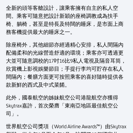
全新的頭等客艙設計，讓乘客擁有自主的私人空
間。乘客可隨意把設計新穎的座椅調教成為扶手
椅、躺椅，甚至是特長及特闊的睡床，是市面上商
務客機提供最大的睡床之一。
除座椅外，其他細節亦經過精心安排，私人間隔內
配備柔和的光線營造舒適的環境；乘客亦可透過更
大並可隨意調校的17吋16比9私人電視及隔音耳筒，
欣賞機上影視娛樂節目；手提行李均可貯存在私人
間隔內；餐膳方面更可按照乘客的喜好隨時提供各
款新鮮的西式及中式菜餚。
此外，國泰航空的姊妹航空公司港龍航空亦獲得
Skytrax嘉許，首次榮膺「東南亞地區最佳航空公
司」。
世界航空公司獎項（World Airline Awards™）由Skytrax