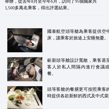
舉辦，從去年8月至今年6月，訪問了95個國家共
1,500多萬名乘客，得出評選結果。
國泰航空頭等艙為乘客提供空
床，讓乘客於旅途上安睡無憂。
嶄新頭等艙設計寬敞，乘客甚
客人於私人間隔內進行會議
餐。
頭等客艙的餐膳更可按照乘客
時提供各款新鮮的西式及中式菜