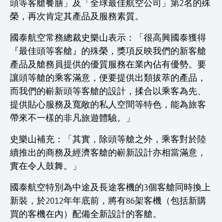
頭等客艙餐膳」及「全球最佳航空公司」第2名的殊
榮，再次肯定其產品及服務素質。
國泰航空常務總裁史樂山表示：「很高興國泰獲得
『最佳頭等客艙』的殊榮，獎項反映我們的新客艙
產品及艙務員提供的優質服務在業內佔有優勢。要
讓頭等艙的乘客滿意，便要提供出類拔萃的產品，
而我們的嶄新頭等客艙的設計，揉合以乘客為先、
提供貼心服務及寬敞的私人空間等特色，能為旅客
帶來不一樣的非凡旅遊體驗。」
史樂山補充：「其實，除頭等艙之外，乘客對於陸
續推出的商務及經濟客艙的嶄新設計亦相當滿意，
實在令人鼓舞。」
國泰航空特別為中途及長途客機的3個客艙同時換上
新裝，於2012年年底前，將有86架客機（包括新購
買的客機在內）配備全新設計的客艙。