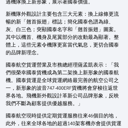
過機隊換上新形象，展示著國泰價值。
新機隊外觀設計主要包含三大元素：換上線條更流
暢的新「翹首振翅」標誌；簡化國泰色譜為綠、
灰、白三色；突顯國泰名字和「翹首振翅」圖案。
其中以機首、機身及尾翼部分的改動最為顯著。整
體上，這些元素令機隊更富當代氣息，更切合國泰
的品牌新理念。
國泰航空貨運營業及市務總經理薩孟凱表示：「我
們很榮幸國泰貨機成為第二架換上新形象的國泰航
機。國泰貨運是全球貨運網絡最完善的航空公司之
一，新形象的波音747-400ERF貨機將會穿梭往返世
界各地。飛機新外觀設計革新公司品牌形象，反映
我們不斷為顧客提供優越服務。」
國泰航空現時提供定期貨運服務往來46個目的地，
此外，往來全球各地的超過140架客機亦會提供貨運