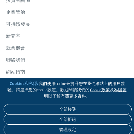
投資者關係
企業管治
可持續發展
新聞室
就業機會
聯絡我們
網站指南
太古集團
Cookies和私隱:
我們使用cookie來提升您在我們網站上的用戶體
驗。請選擇您的cookie設定。歡迎閱讀我們的
Cookie政策
及
私隱聲
關注我們
明
以了解有關更多資料。
全部接受
免責聲明
私隱政策
COOKIE政策
無障礙瀏覽
全部拒絕
版權 © 2026 太古股份有限公司。本公司保留一切版權。
管理設定