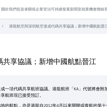
關於我們
投資者關係
企業管治
可持續發展
新聞室
就業機會
聯絡
/
港龍航空與深圳航空達成代碼共享協議；新增中國航點晉
點晉江
碼共享協議；新增中國航點晉江
成一項代碼共享航班協議。港龍航班「KA」代號將會附
共享航班現已接受預訂。
地的航點，亦是港龍自2012年4月以來開辦或復航的第