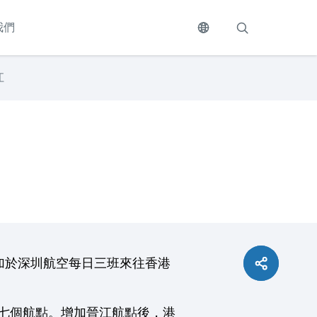
我們
江
加於深圳航空每日三班來往香港
十七個航點。增加晉江航點後，港