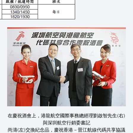
在慶祝酒會上，港龍航空國際事務總經理劉啟智先生(右)
與深圳航空行銷委書記
尚濤(左)交換紀念品，慶祝香港－晉江航線代碼共享協議