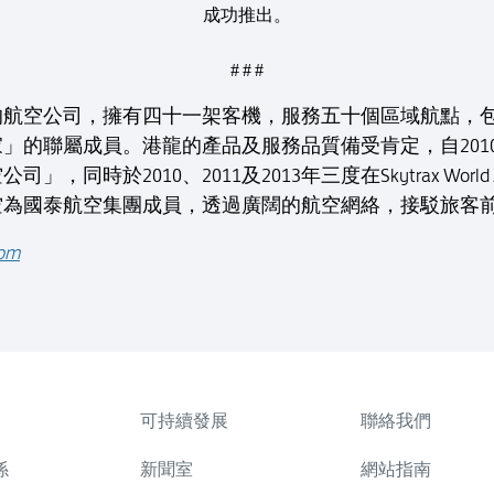
成功推出。
# # #
的航空公司，擁有四十一架客機，服務五十個區域航點，
的聯屬成員。港龍的產品及服務品質備受肯定，自2010年
時於2010、2011及2013年三度在Skytrax World Ai
空為國泰航空集團成員，透過廣闊的航空網絡，接駁旅客
com
可持續發展
聯絡我們
係
新聞室
網站指南