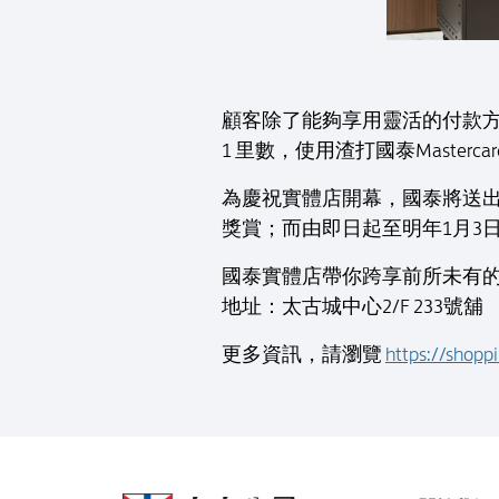
顧客除了能夠享用靈活的付款
1 里數，使用渣打國泰Masterc
為慶祝實體店開幕，國泰將送出高
獎賞；而由即日起至明年1月3日
國泰實體店帶你跨享前所未有
地址：太古城中心2/F 233號舖
更多資訊，請瀏覽
https://shopp