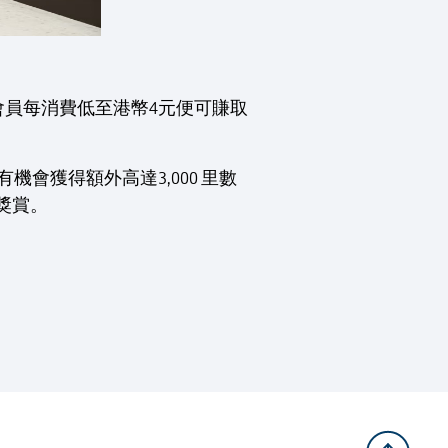
員每消費低至港幣4元便可賺取
會獲得額外高達3,000 里數
數獎賞。