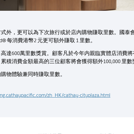
方式外，更可以為下次旅行或於店內購物賺取里數。國泰會
ard® 每消費港幣2 元更可額外賺取 1 里數。
達600萬里數獎賞。顧客凡於今年内親臨實體店消費將有機
累積消費金額最高的三位顧客將會獲得額外100,000 里
的購物體驗兼同時賺取里數。
ing.cathaypacific.com/zh_HK/cathay-cityplaza.html