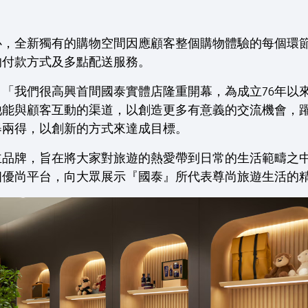
心，全新獨有的購物空間因應顧客整個購物體驗的每個環
的付款方式及多點配送服務。
「我們很高興首間國泰實體店隆重開幕，為成立76年以
他能與顧客互動的渠道，以創造更多有意義的交流機會，
舉兩得，以創新的方式來達成目標。
』主品牌，旨在將大家對旅遊的熱愛帶到日常的生活範疇之
個優尚平台，向大眾展示『國泰』所代表尊尚旅遊生活的