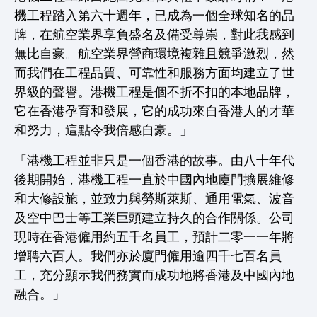
機工程踏入第六十週年，已成為一個全球知名的品
牌，在航空業界享負盛名及備受尊崇，對此我感到
無比自豪。航空業界營商環境複雜且競爭激烈，然
而我們在工程品質、可靠性和服務方面均建立了世
界級的聲譽。港機工程是個不折不扣的本地品牌，
它在香港孕育和發展，它的成功來自香港人的才華
和努力，這點令我倍感自豪。」
「港機工程並非只是一個香港的故事。由八十年代
後期開始，港機工程一直於中國內地廈門擴展維修
和大修設施，並致力與勞斯萊斯、通用電氣、波音
及空中巴士等工業巨頭建立持久的合作關係。公司
現時在香港僱用約五千名員工，預計二零一一年將
增聘六百人。我們亦於廈門僱用逾四千七百名員
工，充分顯示我們務實而成功地將香港及中國內地
融合。」