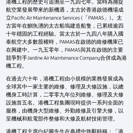
港機工程的歷史可追溯至一九四七年。當時為捕捉
航空業發展帶來的新機遇，太古於香港啟德機場成
立Pacific Air Maintenance Services (「PAMAS」)。太
古當年在鰂魚湧的太古船塢建造船隻，已累積逾四
十年穩固的工程經驗。當太古於一九四八年購入國
泰航空大多數股權時，PAMAS在啟德的維修機庫已
在興建中。一九五零年，PAMAS與其在啟德的主要
競爭對手Jardine Air Maintenance Company合併成為港
機工程。
在過去六十年，港機工程由小規模的業務發展成為
全球其中一家主要的維修、修理及大修設施，以總
機身工時計算，二零零九年位列維修、修理及大修
設施首五名。港機工程集團現時提供一系列全面的
服務，由機身大型維修、外勤維修及引擎大修，以
至機械和航電部件整修和大修及航材技術管理。
港機工程主席白紀圖先生在典禮中致辭時稱：「港